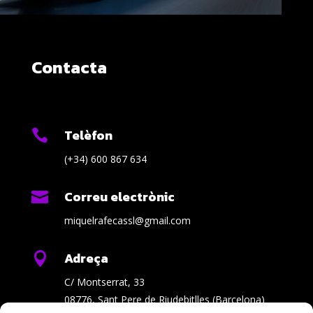
Contacta
Telèfon

(+34) 600 867 634
Correu electrònic

miquelrafecassl@gmail.com
Adreça

C/ Montserrat, 33
08776, Sant Pere de Riudebitlles (Barcelona)